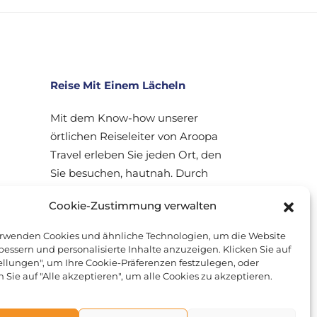
Reise Mit Einem Lächeln
Mit dem Know-how unserer
örtlichen Reiseleiter von Aroopa
Travel erleben Sie jeden Ort, den
Sie besuchen, hautnah. Durch
unsere sorgfältig geplanten Reisen
Cookie-Zustimmung verwalten
lernen Sie andere Kulturen und
Lebensweisen besser kennen.
erwenden Cookies und ähnliche Technologien, um die Website
bessern und personalisierte Inhalte anzuzeigen. Klicken Sie auf
ellungen", um Ihre Cookie-Präferenzen festzulegen, oder
n Sie auf "Alle akzeptieren", um alle Cookies zu akzeptieren.