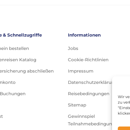
e & Schnellzugriffe
Informationen
ein bestellen
Jobs
nreisen Katalog
Cookie-Richtlinien
ersicherung abschließen
Impressum
nkonto
Datenschutzerklärung
 Buchungen
Reisebedingungen
Wir v
zu ver
Sitemap
"Einst
klicke
kt
Gewinnspiel
Teilnahmebedingungen