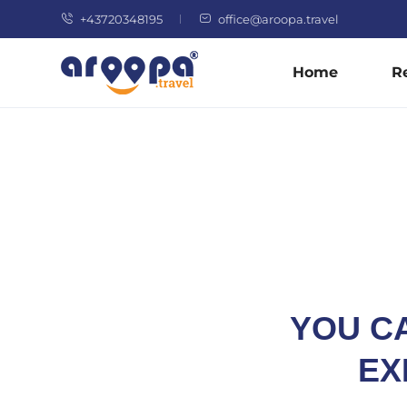
+43720348195
office@aroopa.travel
Home
R
YOU C
EX