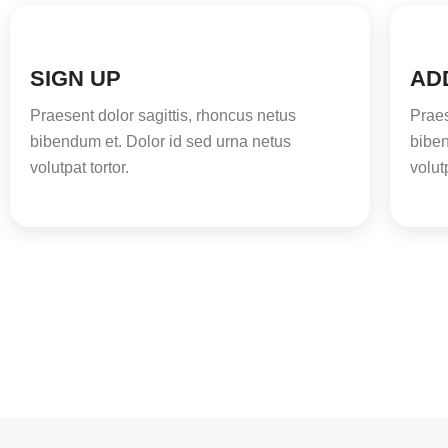
SIGN UP
AD
Praesent dolor sagittis, rhoncus netus
Praes
bibendum et. Dolor id sed urna netus
biben
volutpat tortor.
volutp