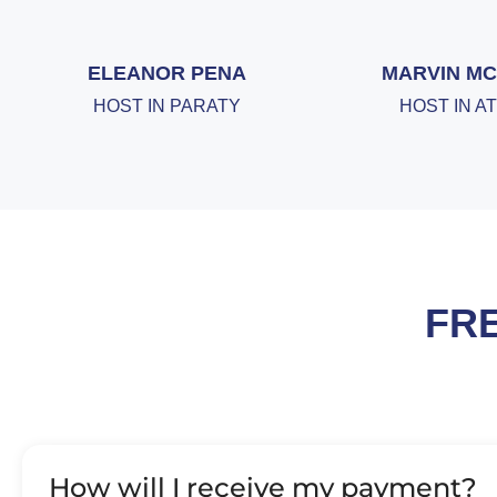
ELEANOR PENA
MARVIN MC
HOST IN PARATY
HOST IN A
FR
How will I receive my payment?