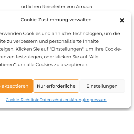
örtlichen Reiseleiter von Aroopa
Travel erleben Sie jeden Ort, den
Cookie-Zustimmung verwalten
Sie besuchen, hautnah. Durch
unsere sorgfältig geplanten Reisen
erwenden Cookies und ähnliche Technologien, um die
lernen Sie andere Kulturen und
te zu verbessern und personalisierte Inhalte
Lebensweisen besser kennen.
eigen. Klicken Sie auf "Einstellungen", um Ihre Cookie-
renzen festzulegen, oder klicken Sie auf "Alle
tieren", um alle Cookies zu akzeptieren.
e akzeptieren
Nur erforderliche
Einstellungen
Cookie-Richtlinie
Datenschutzerklärung
Impressum