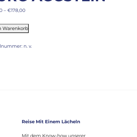
0
–
€
178,00
n Warenkorb
elnummer:
n. v.
Reise Mit Einem Lächeln
Mit dem Know-how unserer