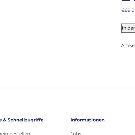
€
89,0
In de
Artik
e & Schnellzugriffe
Informationen
ein bestellen
Jobs