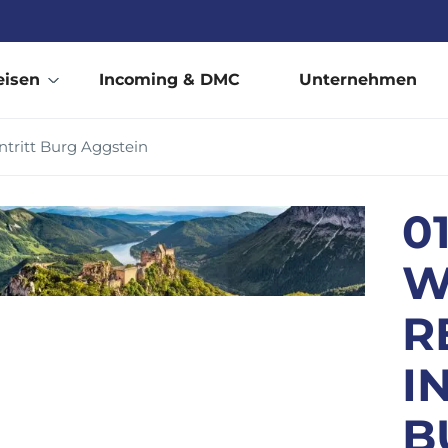
eisen
Incoming & DMC
Unternehmen
ntritt Burg Aggstein
0
W
R
I
B