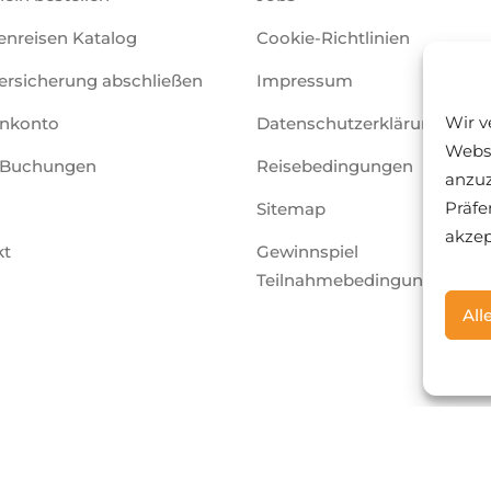
nreisen Katalog
Cookie-Richtlinien
ersicherung abschließen
Impressum
Wir v
nkonto
Datenschutzerklärung
Websi
 Buchungen
Reisebedingungen
anzuz
Präfe
Sitemap
akzep
kt
Gewinnspiel
Teilnahmebedingungen
All