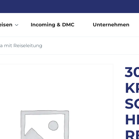
eisen
Incoming & DMC
Unternehmen
a mit Reiseleitung
3
K
S
H
R