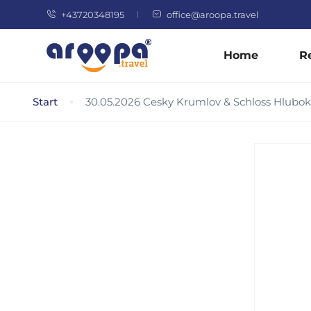
+43720348195
office@aroopa.travel
Home
R
Start
30.05.2026 Cesky Krumlov & Schloss Hlubok