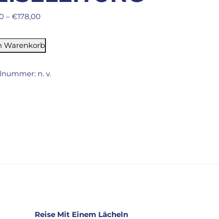
0
–
€
178,00
n Warenkorb
elnummer:
n. v.
Reise Mit Einem Lächeln