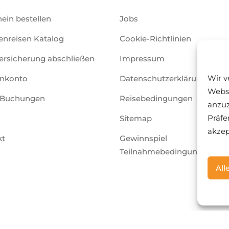
ein bestellen
Jobs
nreisen Katalog
Cookie-Richtlinien
ersicherung abschließen
Impressum
Wir v
nkonto
Datenschutzerklärung
Websi
 Buchungen
Reisebedingungen
anzuz
Präfe
Sitemap
akzep
kt
Gewinnspiel
Teilnahmebedingungen
All