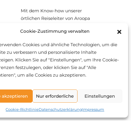
Mit dem Know-how unserer
örtlichen Reiseleiter von Aroopa
Travel erleben Sie jeden Ort, den
Cookie-Zustimmung verwalten
Sie besuchen, hautnah. Durch
unsere sorgfältig geplanten Reisen
erwenden Cookies und ähnliche Technologien, um die
lernen Sie andere Kulturen und
te zu verbessern und personalisierte Inhalte
Lebensweisen besser kennen.
eigen. Klicken Sie auf "Einstellungen", um Ihre Cookie-
renzen festzulegen, oder klicken Sie auf "Alle
tieren", um alle Cookies zu akzeptieren.
e akzeptieren
Nur erforderliche
Einstellungen
Cookie-Richtlinie
Datenschutzerklärung
Impressum