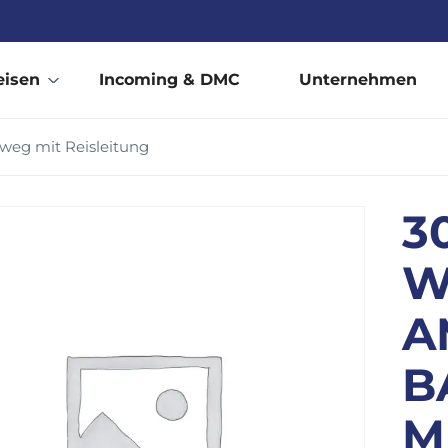
eisen
Incoming & DMC
Unternehmen
eg mit Reisleitung
30
W
A
B
M