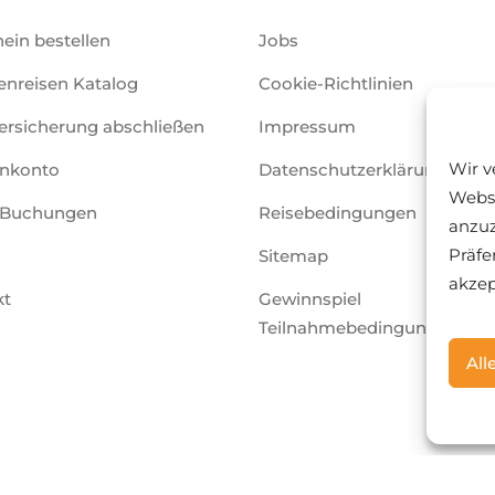
ein bestellen
Jobs
nreisen Katalog
Cookie-Richtlinien
ersicherung abschließen
Impressum
Wir v
nkonto
Datenschutzerklärung
Websi
 Buchungen
Reisebedingungen
anzuz
Präfe
Sitemap
akzep
kt
Gewinnspiel
Teilnahmebedingungen
All