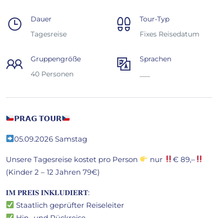
Dauer
Tour-Typ
Tagesreise
Fixes Reisedatum
Gruppengröße
Sprachen
40 Personen
___
𝗣𝗥𝗔𝗚 𝗧𝗢𝗨𝗥
05.09.2026 Samstag
Unsere Tagesreise kostet pro Person
nur
€ 89,–
(Kinder 2 – 12 Jahren 79€)
𝐈𝐌 𝐏𝐑𝐄𝐈𝐒 𝐈𝐍𝐊𝐋𝐔𝐃𝐈𝐄𝐑𝐓:
Staatlich geprüfter Reiseleiter
Hin- und Rückreise