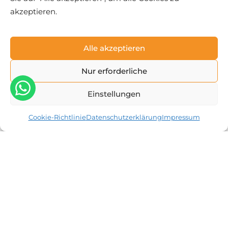
akzeptieren.
Shopping Tour Designer Outlet Parndorf &
Alle akzeptieren
Bratislava mit Reiseleitung
€ 45
Tagesreise
ab
Nur erforderliche
Einstellungen
Cookie-Richtlinie
Datenschutzerklärung
Impressum
Aroopa Travel e.U.
Hoher Markt 8-9/1/7
1010 Wien, Österreich
Tel.:
+43 720 348 195
E-Mail:
office@aroopa.travel