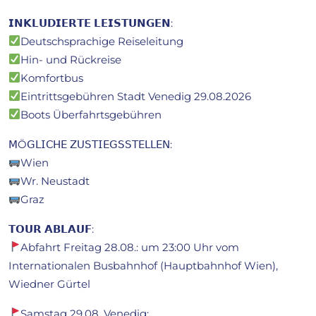
𝗜𝗡𝗞𝗟𝗨𝗗𝗜𝗘𝗥𝗧𝗘 𝗟𝗘𝗜𝗦𝗧𝗨𝗡𝗚𝗘𝗡:
Deutschsprachige Reiseleitung
Hin- und Rückreise
Komfortbus
Eintrittsgebühren Stadt Venedig 29.08.2026
Boots Überfahrtsgebühren
𝖬Ö𝖦𝖫𝖨𝖢𝖧𝖤 𝖹𝖴𝖲𝖳𝖨𝖤𝖦𝖲𝖲𝖳𝖤𝖫𝖫𝖤𝖭:
Wien
Wr. Neustadt
Graz
𝗧𝗢𝗨𝗥 𝗔𝗕𝗟𝗔𝗨𝗙:
Abfahrt Freitag 28.08.: um 23:00 Uhr vom
Internationalen Busbahnhof (Hauptbahnhof Wien),
Wiedner Gürtel
Samstag 29.08. Venedig: