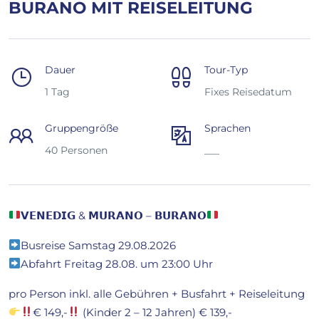
BURANO MIT REISELEITUNG
Dauer
Tour-Typ
1 Tag
Fixes Reisedatum
Gruppengröße
Sprachen
40 Personen
___
𝗩𝗘𝗡𝗘𝗗𝗜𝗚 & 𝗠𝗨𝗥𝗔𝗡𝗢 – 𝗕𝗨𝗥𝗔𝗡𝗢
Busreise Samstag 29.08.2026
Abfahrt Freitag 28.08. um 23:00 Uhr
pro Person inkl. alle Gebühren + Busfahrt + Reiseleitung
€ 149,-
(Kinder 2 – 12 Jahren) € 139,-