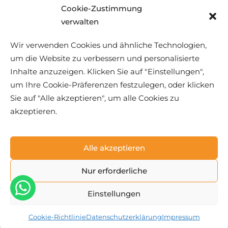
Cookie-Zustimmung
verwalten
Wir verwenden Cookies und ähnliche Technologien,
um die Website zu verbessern und personalisierte
Inhalte anzuzeigen. Klicken Sie auf "Einstellungen",
um Ihre Cookie-Präferenzen festzulegen, oder klicken
Sie auf "Alle akzeptieren", um alle Cookies zu
akzeptieren.
Alle akzeptieren
05.12. – 08.12.2026 Rom & Florenz mit
Nur erforderliche
Reiseleitung
€ 499
Einstellungen
4 Tage, 3 Nächte
ab
Cookie-Richtlinie
Datenschutzerklärung
Impressum